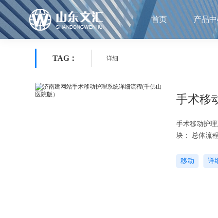
首页
产品中
TAG：
详细
手术移
手术移动护理
块： 总体流
视②，完成后
移动
详