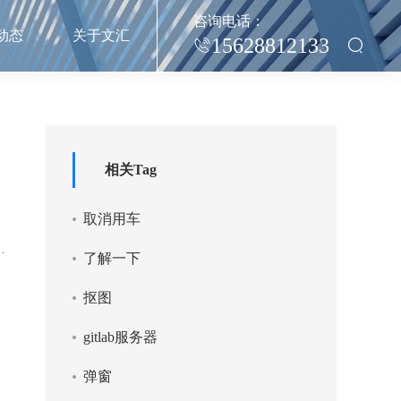
咨询电话：
动态
关于文汇
15628812133
相关Tag
取消用车
访
了解一下
抠图
gitlab服务器
弹窗