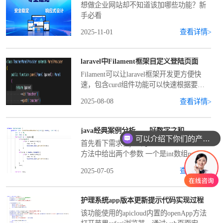
想做企业网站却不知道该加哪些功能？新
手必看
2025-11-01
查看详情>
laravel中Filament框架自定义登陆页面
Filament可以让laravel框架开发更方便快
速，包含curd组件功能可以快速根据要求
生成表单，表单中自带文本、文件上传、
2025-08-08
查看详情>
日期选择、富文本编辑器、Repeater、
Select、关系选择等多种类
java经典案例分析——好数字之和
可以介绍下你们的产品么
首先看下需求在java的sumOfGoodNumbers
方法中给出两个参数 一个是int数组nums
测试用例是[1,3,2,1,5,4] 求出如果nums[i]大
2025-07-05
查看详情>
于nums中i+k和i-k的值称之为
护理系统app版本更新提示代码实现过程
该功能使用的apicloud内置的openApp方法