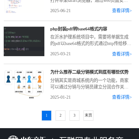
打开苹果safari浏览器，通过web页面安装
新版本app。首先自行配置上传app后的url
2025-06-21
查看详情>
地址，然后后段创建一个方法其功能为配
置最新版本号、安装地
php封装pdf转base64格式内容
在沂水护理系统项目中，需要将单据生成
的pdf以base64格式的形式通过http传给移动
签名协同系统进行ca认证，所以这里需要
2025-03-21
查看详情>
用到pdf转base64的方法，下面看下php中封
装的具体流程首先在com
为什么推荐二级分销模式到底有哪些优势
分销其实是商城系统内的一个功能，商家
可以通过分销与分销员建立分润合作关
系，让分销员把在商城系统中参与分销活
2025-01-21
查看详情>
动的商品售卖给客户。为什么越来越多的
人推荐二级分销模式呢？因为他有一下几
点优势，可以帮助商家企
1
2
3
末页