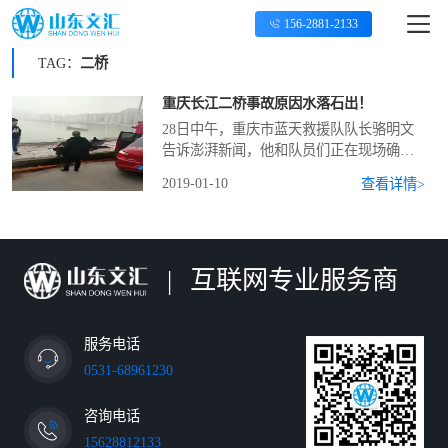
156-2881-2133
TAG：
二桥
重庆长江二桥事故原因水落石出！
28日中午，重庆市蓝天救援队队长骆明文
告诉澎湃新闻，他和队员们正在现场确定
江中事故大巴车的具体位置，并配合官方
2019-01-10
查看详情>
力量在现场救援。目前浮出水面的一具遇
难者遗体已被打捞。
|
互联网专业服务商
服务电话
0531-68961230
咨询电话
15628812133